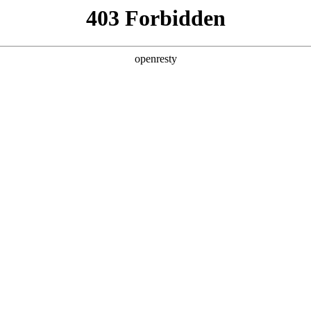
店查询
关于z6com·尊龙